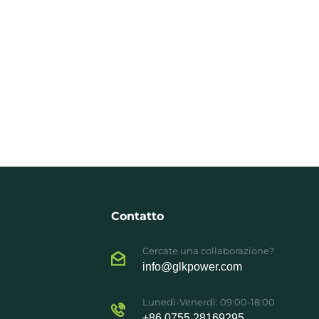
Contatto
Cercate una collaborazione?
info@glkpower.com
Lunedì-Venerdì: 09:00-18:00
+86 0755 28169295