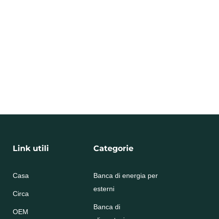
Link utili
Categorie
Casa
Banca di energia per
esterni
Circa
Banca di
OEM