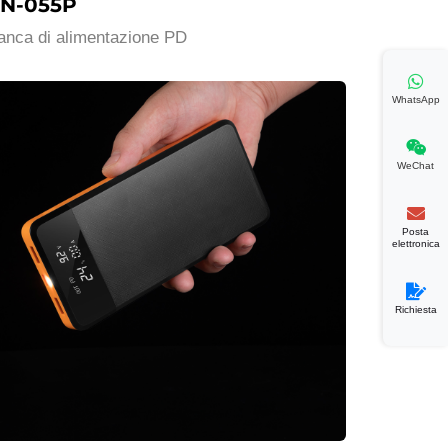
N-055P
anca di alimentazione PD
WhatsApp
WeChat
Posta
elettronica
Richiesta