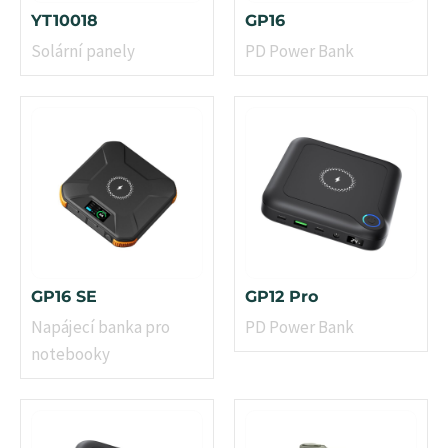
YT10018
GP16
Solární panely
PD Power Bank
GP16 SE
GP12 Pro
Napájecí banka pro
PD Power Bank
notebooky