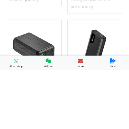
notebooky
WhatsApp
WeChat
E-mail
Dotaz
GP13
YN-058
PD Power Bank
Napájecí banka pro
notebooky