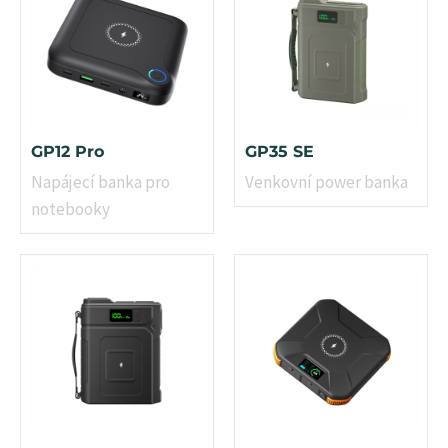
GP12 Pro
GP35 SE
Napájecí banka pro
Venkovní power banka
notebooky