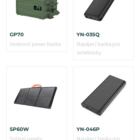
GP70
YN-035Q
Venkovní power banka
Napájecí banka pro
notebooky
SP60W
YN-046P
Solární panely
Napájecí banka pro