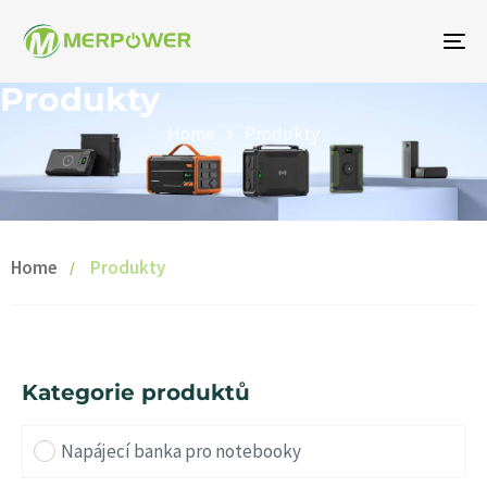
Př
na
Produkty
Home
Produkty
Home
Produkty
Kategorie produktů
Napájecí banka pro notebooky