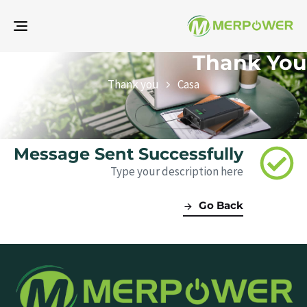
one
Thank You
Thank you
Casa
Message Sent Successfully
Type your description here
Go Back