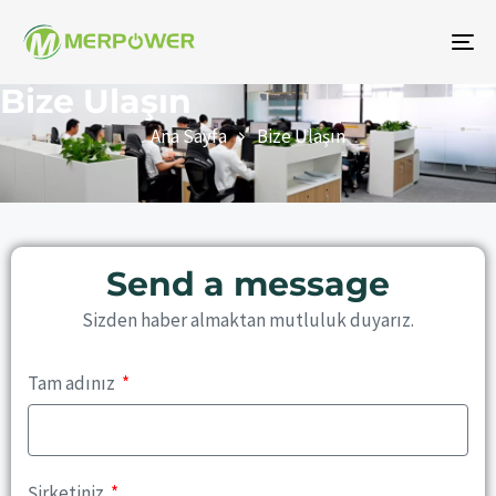
Ge
aç
Bize Ulaşın
/
Ana Sayfa
Bize Ulaşın
ka
Send a message
Sizden haber almaktan mutluluk duyarız.
Tam adınız
Şirketiniz