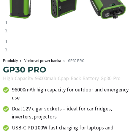
Produkty
Venkovní power banka
GP30 PRO
GP30 PRO
High-Capacity-96000mah-Cpap-Back-Battery-Gp30-Pro
96000mAh high capacity for outdoor and emergency
use
Dual 12V cigar sockets – ideal for car fridges,
inverters, projectors
USB-C PD 100W fast charging for laptops and