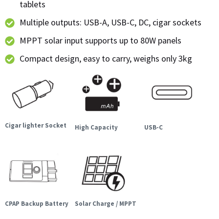
tablets
Multiple outputs: USB-A, USB-C, DC, cigar sockets
MPPT solar input supports up to 80W panels
Compact design, easy to carry, weighs only 3kg
Cigar lighter Socket
High Capacity
USB-C
CPAP Backup Battery
Solar Charge / MPPT