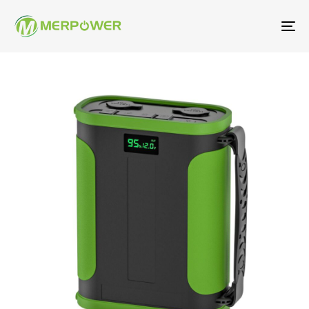
ト
グ
ル
ナ
ビ
ゲ
ー
シ
ョ
ン