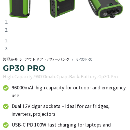
製品紹介
アウトドア・パワーバンク
GP30 PRO
GP30 PRO
High-Capacity-96000mah-Cpap-Back-Battery-Gp30-Pro
96000mAh high capacity for outdoor and emergency
use
Dual 12V cigar sockets – ideal for car fridges,
inverters, projectors
USB-C PD 100W fast charging for laptops and