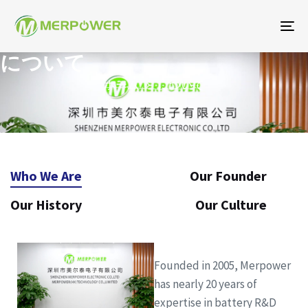
ト
グ
について
ル
ホーム
について
ナ
ビ
ゲ
ー
シ
Who We Are
Our Founder
ョ
ン
Our History
Our Culture
Founded in 2005, Merpower
has nearly 20 years of
expertise in battery R&D