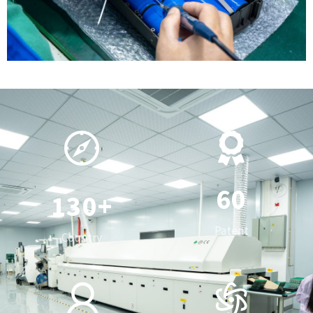
0
1
2
3
0
4
1
5
0
2
6
0
1
3
0
+
7
1
2
4
1
Patent
Country
8
2
3
5
2
0
9
3
4
6
3
0
1
4