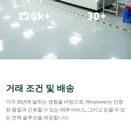
5
7
4
0
1
2
5
6
8
5
1
2
0
k+
3
0
+
6
7
9
6
2
3
1
4
1
해외 고객
장비
7
8
7
3
4
2
5
2
8
9
8
4
5
3
6
3
9
9
5
6
4
7
4
6
7
5
8
5
7
8
6
9
6
거래 조건 및 배송
8
9
7
7
거의 20년에 달하는 경험을 바탕으로, Merpower는 인증
9
8
8
된 품질과 신뢰할 수 있는 OEM 서비스, 그리고 믿을 수 있
9
9
는 전력 솔루션을 제공합니다.