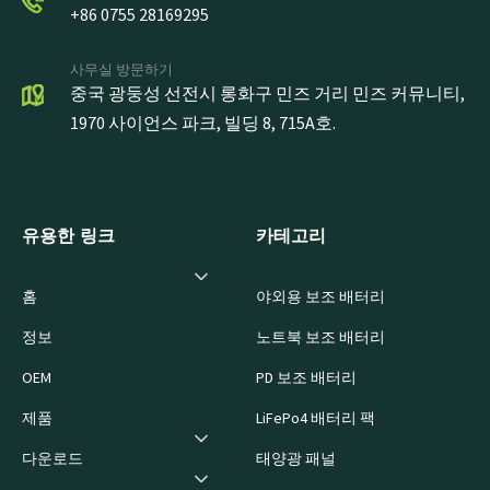
+86 0755 28169295
사무실 방문하기
중국 광둥성 선전시 롱화구 민즈 거리 민즈 커뮤니티,
1970 사이언스 파크, 빌딩 8, 715A호.
유용한 링크
카테고리
홈
야외용 보조 배터리
정보
노트북 보조 배터리
OEM
PD 보조 배터리
제품
LiFePo4 배터리 팩
다운로드
태양광 패널