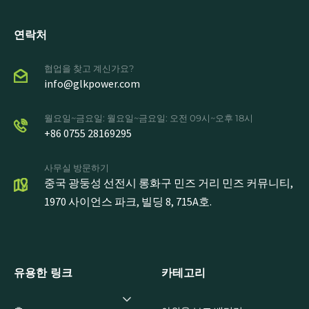
연락처
협업을 찾고 계신가요?
info@glkpower.com
월요일~금요일: 월요일~금요일: 오전 09시~오후 18시
+86 0755 28169295
사무실 방문하기
중국 광둥성 선전시 롱화구 민즈 거리 민즈 커뮤니티,
1970 사이언스 파크, 빌딩 8, 715A호.
유용한 링크
카테고리