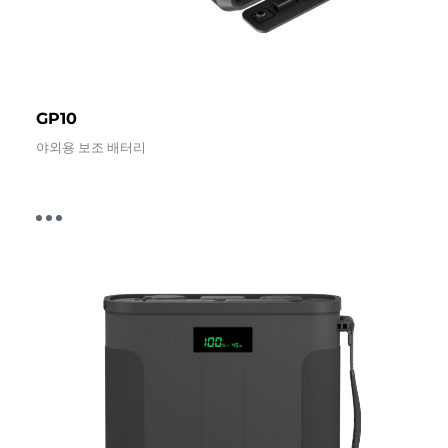
GP10
야외용 보조 배터리