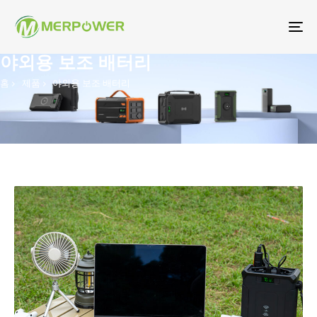
탐
색
야외용 보조 배터리
토
홈
제품
야외용 보조 배터리
글