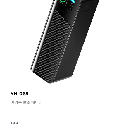
YN-068
야외용 보조 배터리