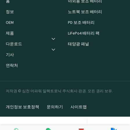
홈
야외용 보조 배터리
정보
노트북 보조 배터리
OEM
PD 보조 배터리
제품
LiFePo4 배터리 팩
다운로드
태양광 패널
기사
연락처
저작권 © 심천 머파워 일렉트로닉 주식회사 판권. 모든 권리 보유.
개인정보 보호정책
문의하기
사이트맵