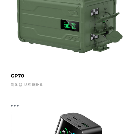
GP70
야외용 보조 배터리