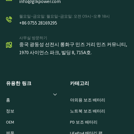
info@glkpower.com
월요일~금요일: 월요일~금요일: 오전 09시~오후 18시
+86 0755 28169295
사무실 방문하기
중국 광둥성 선전시 롱화구 민즈 거리 민즈 커뮤니티,
1970 사이언스 파크, 빌딩 8, 715A호.
유용한 링크
카테고리
홈
야외용 보조 배터리
정보
노트북 보조 배터리
OEM
PD 보조 배터리
제품
LiFePo4 배터리 팩