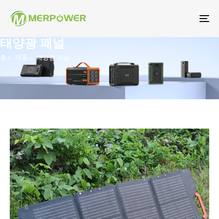
탐
색
태양광 패널
토
홈
제품
태양광 패널
글