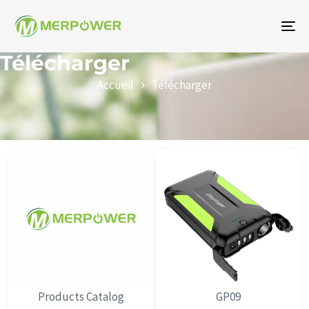
To
na
Télécharger
Accueil
Télécharger
Products Catalog
GP09