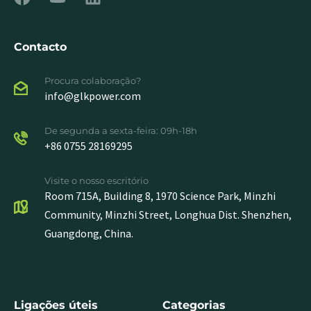
Contacto
Procura colaboração?
info@glkpower.com
De segunda a sexta-feira: 09h-18h
+86 0755 28169295
Visite o nosso escritório
Room 715A, Building 8, 1970 Science Park, Minzhi
Community, Minzhi Street, Longhua Dist. Shenzhen,
Guangdong, China.
Ligações úteis
Categorias