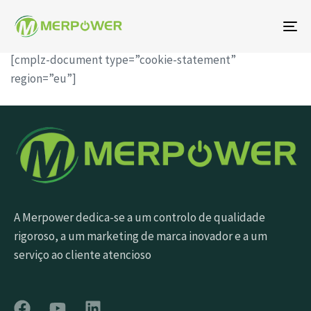
Al
na
[cmplz-document type=”cookie-statement”
region=”eu”]
A Merpower dedica-se a um controlo de qualidade
rigoroso, a um marketing de marca inovador e a um
serviço ao cliente atencioso