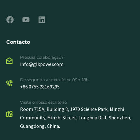
Contacto
Procura colaboração?
info@glkpower.com
De segunda a sexta-feira: 09h-18h
+86 0755 28169295
Visite o nosso escritório
Room 715A, Building 8, 1970 Science Park, Minzhi
Community, Minzhi Street, Longhua Dist. Shenzhen,
Guangdong, China.