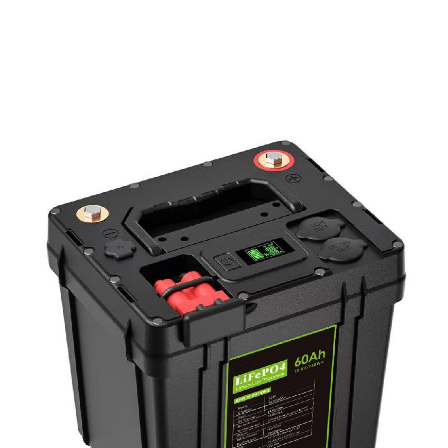
Τράπεζα ισχύος PD Power Bank