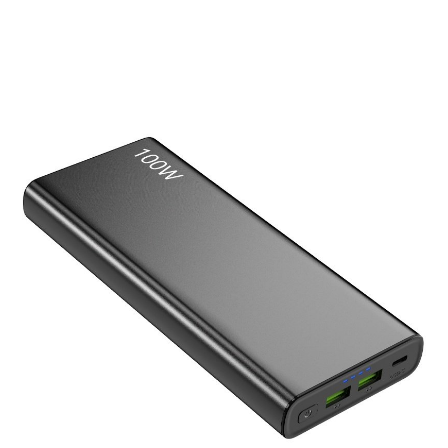
Τράπεζα ισχύος φορητού υπολογιστή