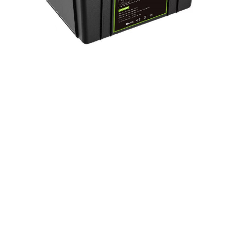
Πακέτο μπαταρίας LiFePo4