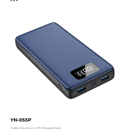
YN-055P
Τράπεζα ισχύος PD Power Bank