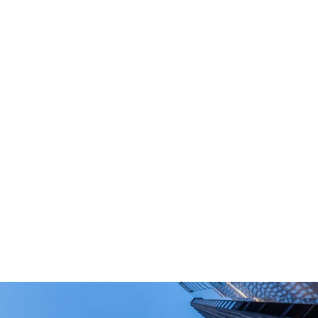
What Are Your Main Product?
Portable power stations, outdoor power bank,
PD power supply,and other equipment suitable
for outdoor end-users.
How Long Can I Get The Samples?
What Are The Payment Terms For Sample?
What Certifications Do The Products Have?