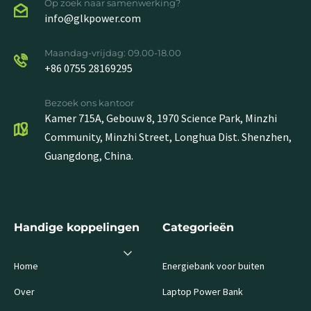
Op zoek naar samenwerking?
info@glkpower.com
Maandag-vrijdag: 09.00-18.00
+86 0755 28169295
Bezoek ons kantoor
Kamer 715A, Gebouw 8, 1970 Science Park, Minzhi
Community, Minzhi Street, Longhua Dist. Shenzhen,
Guangdong, China.
Handige koppelingen
Categorieën
Home
Energiebank voor buiten
Over
Laptop Power Bank