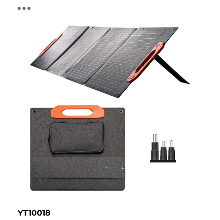
YT10018