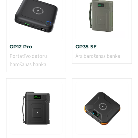
GP12 Pro
GP35 SE
Portatīvo datoru
Āra barošanas banka
barošanas banka