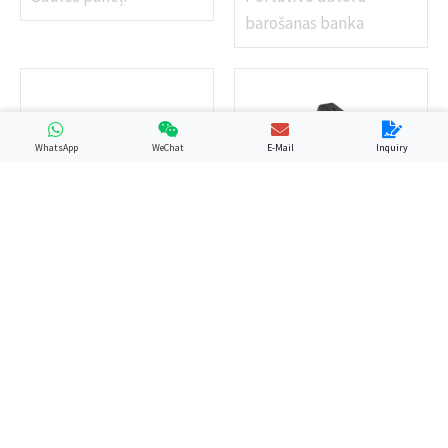
barošanas banka
WhatsApp
WeChat
E-Mail
Inquiry
GP13
YN-058
PD Power Bank
Portatīvo datoru
barošanas banka