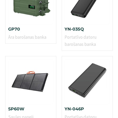
GP70
YN-035Q
Āra barošanas banka
Portatīvo datoru
barošanas banka
SP60W
YN-046P
Saules paneļi
Portatīvo datoru