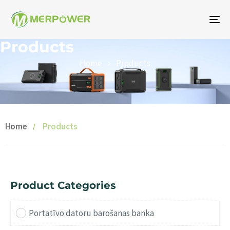
To
na
Products
Home
Products
Home
Products
Product Categories
Portatīvo datoru barošanas banka