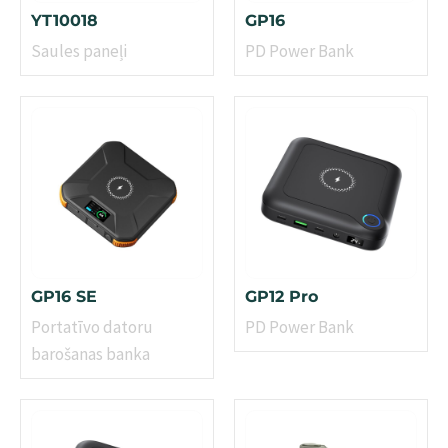
YT10018
GP16
Saules paneļi
PD Power Bank
GP16 SE
GP12 Pro
Portatīvo datoru
PD Power Bank
barošanas banka