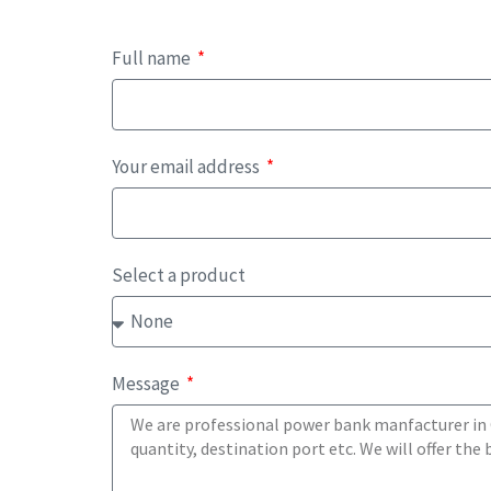
Full name
Your email address
Select a product
Message