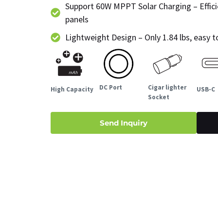
Support 60W MPPT Solar Charging – Effici
panels
Lightweight Design – Only 1.84 lbs, easy 
DC Port
Cigar lighter
High Capacity
USB-C
Socket
Send Inquiry