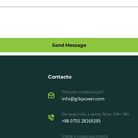
Send Message
Contacto
Procura colaboração?
info@glkpower.com
De segunda a sexta-feira: 09h-18h
+86 0755 28169295
Visite o nosso escritório