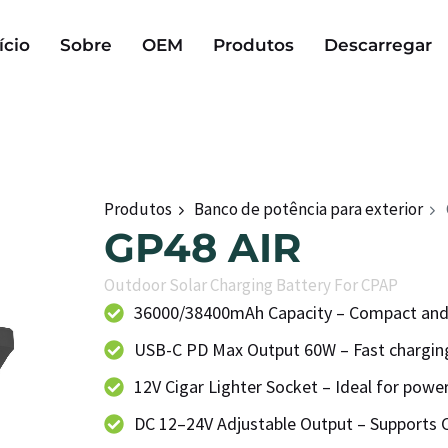
ício
Sobre
OEM
Produtos
Descarregar
Produtos
Banco de potência para exterior
GP48 AIR
Outdoor Solar Charging Battery For CPAP
36000/38400mAh Capacity – Compact and
USB-C PD Max Output 60W – Fast charging
12V Cigar Lighter Socket – Ideal for powe
DC 12–24V Adjustable Output – Supports 