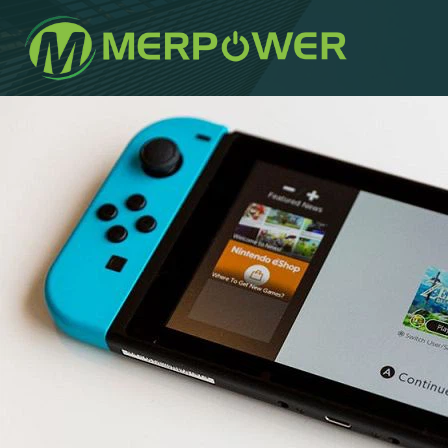
작
에
에
성
게
게
자
시
시
되
됨:
었
습
니
다: