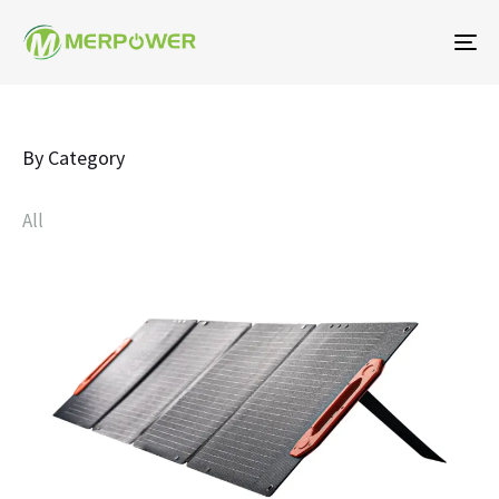
탐
색
토
글
By Category
All