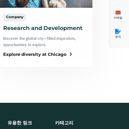
Company
이메일
Research and Development
문의
Discover the global city—filled inspiration,
opportunities to explore.
Explore diversity at Chicago
유용한 링크
카테고리