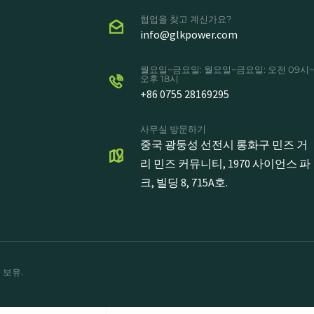
협업을 찾고 계신가요?
info@glkpower.com
월요일~금요일: 월요일~금요일: 오전 09시~
오후 18시
+86 0755 28169295
사무실 방문하기
중국 광둥성 선전시 롱화구 민즈 거
리 민즈 커뮤니티, 1970 사이언스 파
크, 빌딩 8, 715A호.
 보유.